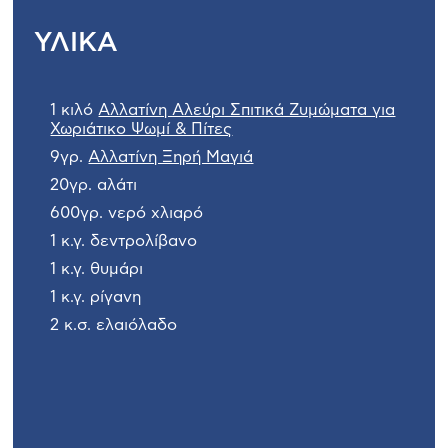
ΥΛΙΚΑ
1 κιλό
Αλλατίνη Αλεύρι Σπιτικά Ζυμώματα για
Χωριάτικο Ψωμί & Πίτες
9γρ.
Αλλατίνη Ξηρή Μαγιά
20γρ. αλάτι
600γρ. νερό χλιαρό
1 κ.γ. δεντρολίβανο
1 κ.γ. θυμάρι
1 κ.γ. ρίγανη
2 κ.σ. ελαιόλαδο