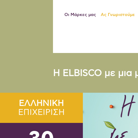
Οι Μάρκες μας
Ας Γνωριστούμε
Η ELBISCO με μια 
Η
ΕΛΛΗΝΙΚΗ
ΕΠΙΧΕΙΡΙΣΗ
με 