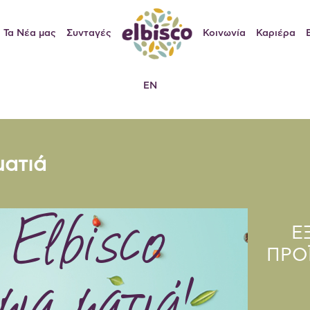
Τα Νέα μας
Συνταγές
Κοινωνία
Καριέρα
EN
ματιά
 Elbisco
Ε
ΠΡΟ
μια ματιά!