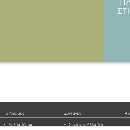
Π
ΣΤ
Τα Νέα μας
Συνταγές
Αρ
Δελτία Τύπου
Συνταγές Αλλατίνη