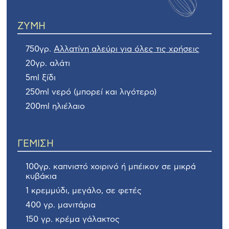
ΖΥΜΗ
750γρ.
Αλλατίνη
αλεύρι
για όλες τις χρήσεις
20γρ. αλάτι
5ml ξίδι
250ml νερό (μπορεί και λιγότερο)
200ml ηλιέλαιο
ΓEΜΙΣΗ
100γρ. καπνιστό χοιρινό ή μπέικον σε μικρά
κυβάκια
1 κρεμμύδι, μεγάλο, σε φετές
400 γρ. μανιτάρια
150 γρ. κρέμα γάλακτος