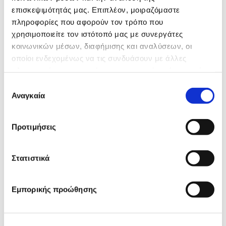
επισκεψιμότητάς μας. Επιπλέον, μοιραζόμαστε
πληροφορίες που αφορούν τον τρόπο που
χρησιμοποιείτε τον ιστότοπό μας με συνεργάτες
κοινωνικών μέσων, διαφήμισης και αναλύσεων, οι
οποίοι ενδεχομένως να τις συνδυάσουν με άλλες
πληροφορίες που τους έχετε παραχωρήσει ή τις οποίες
έχουν συλλέξει σε σχέση με την από μέρους σας χρήση
Επιλογή
των υπηρεσιών τους.
Αναγκαία
συγκατάθεσης
Προτιμήσεις
Στατιστικά
Εμπορικής προώθησης