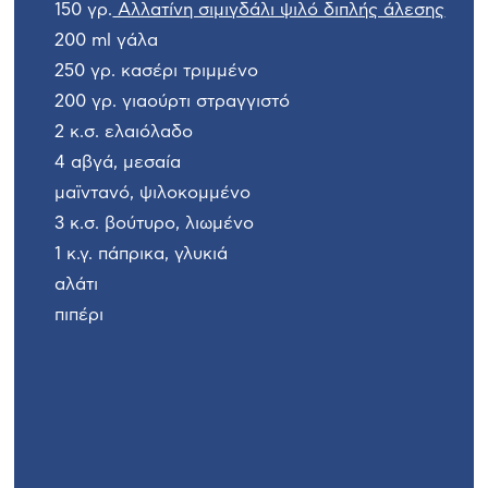
150 γρ.
Αλλατίνη σιμιγδάλι ψιλό διπλής άλεσης
200 ml γάλα
250 γρ. κασέρι τριμμένο
200 γρ. γιαούρτι στραγγιστό
2 κ.σ. ελαιόλαδο
4 αβγά, μεσαία
μαϊντανό, ψιλοκομμένο
3 κ.σ. βούτυρο, λιωμένο
1 κ.γ. πάπρικα, γλυκιά
αλάτι
πιπέρι