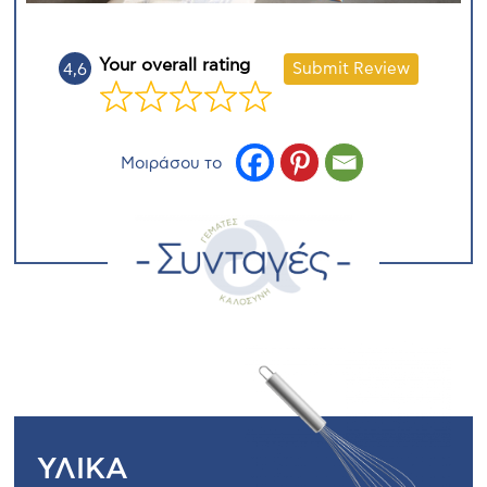
Your overall rating
Submit Review
4,6
Μοιράσου το
ΥΛΙΚΑ