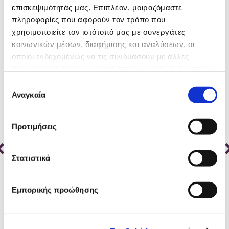
Related products
επισκεψιμότητάς μας. Επιπλέον, μοιραζόμαστε
πληροφορίες που αφορούν τον τρόπο που
χρησιμοποιείτε τον ιστότοπό μας με συνεργάτες
κοινωνικών μέσων, διαφήμισης και αναλύσεων, οι
οποίοι ενδεχομένως να τις συνδυάσουν με άλλες
πληροφορίες που τους έχετε παραχωρήσει ή τις οποίες
έχουν συλλέξει σε σχέση με την από μέρους σας χρήση
Επιλογή
των υπηρεσιών τους.
Αναγκαία
συγκατάθεσης
Προτιμήσεις
Στατιστικά
Εμπορικής προώθησης