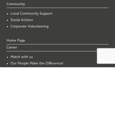
Community
Local Community Support
Social Actions
Corporate Volunteering
Home Page
Career
Μatch with us
Our People Make the Difference!
Innovation
Work with us
Job Openings
Corporate Info
Financial Info