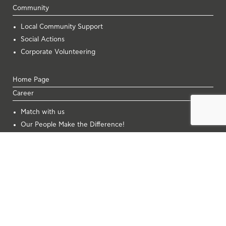
Community
Local Community Support
Social Actions
Corporate Volunteering
Home Page
Career
Μatch with us
Our People Make the Difference!
Innovation
Work with us
Job Openings
Corporate Info
Financial Info