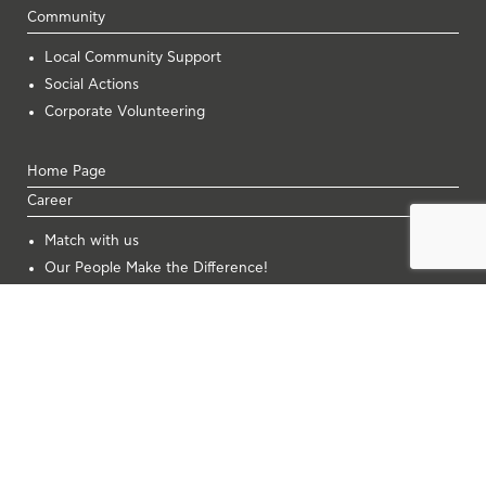
Community
Local Community Support
Social Actions
Corporate Volunteering
Home Page
Career
Μatch with us
Our People Make the Difference!
Innovation
Work with us
Job Openings
Corporate Info
Financial Info