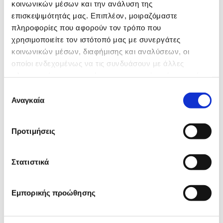
κοινωνικών μέσων και την ανάλυση της
επισκεψιμότητάς μας. Επιπλέον, μοιραζόμαστε
πληροφορίες που αφορούν τον τρόπο που
χρησιμοποιείτε τον ιστότοπό μας με συνεργάτες
κοινωνικών μέσων, διαφήμισης και αναλύσεων, οι
οποίοι ενδεχομένως να τις συνδυάσουν με άλλες
πληροφορίες που τους έχετε παραχωρήσει ή τις οποίες
έχουν συλλέξει σε σχέση με την από μέρους σας χρήση
Επιλογή
των υπηρεσιών τους.
Αναγκαία
συγκατάθεσης
Προτιμήσεις
Στατιστικά
Εμπορικής προώθησης