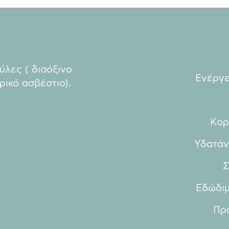
ύλες ( δισόξινο
Ενέργε
ικό ασβέστιο).
Kορ
Υδατάν
Σ
Εδώδιμ
Πρ