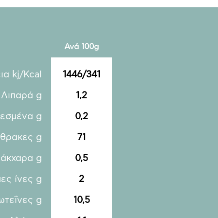
Ανά 100g
ια kj/Kcal
1446/341
Λιπαρά g
1,2
εσμένα g
0,2
θρακες g
71
άκχαρα g
0,5
ες ίνες g
2
ωτεΐνες g
10,5