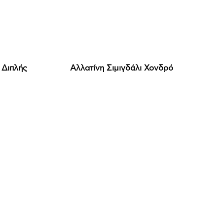
 Διπλής
Αλλατίνη Σιμιγδάλι Xoνδρό
Ζ