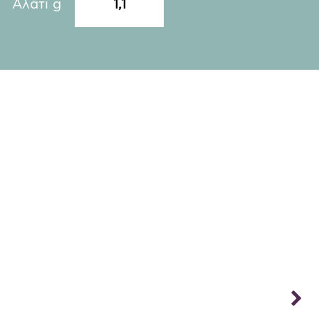
Αλάτι g
1,1