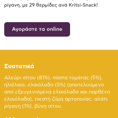
ρίγανη, με 29 θερμίδες ανά Kritsi-Snack!
Αγοράστε τα online
Συστατικά
Αλεύρι σίτου (81%), πάστα τομάτας (5%),
ηλιέλαιο, ελαιόλαδο (5%) (αποτελούμενο
από εξευγενισμένα ελαιόλαδα και παρθένα
ελαιόλαδα), πιεστή ζύμη αρτοποιίας, αλάτι,
ρίγανη (1%), βύνη σίτου.