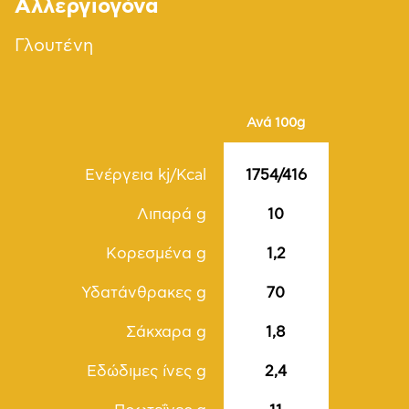
Αλλεργιογόνα
Γλουτένη
Ανά 100g
Ενέργεια kj/Kcal
1754/416
Λιπαρά g
10
Kορεσμένα g
1,2
Υδατάνθρακες g
70
Σάκχαρα g
1,8
Εδώδιμες ίνες g
2,4