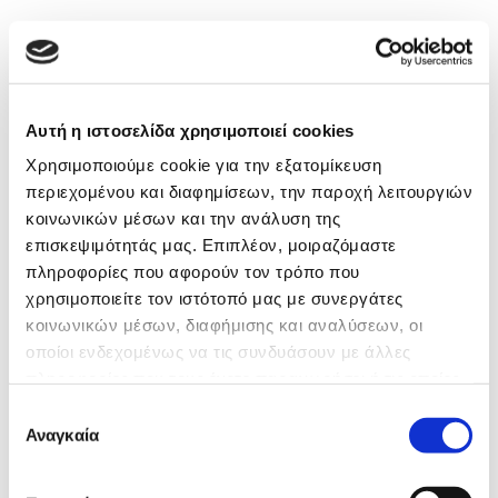
Αυτή η ιστοσελίδα χρησιμοποιεί cookies
Χρησιμοποιούμε cookie για την εξατομίκευση
περιεχομένου και διαφημίσεων, την παροχή λειτουργιών
κοινωνικών μέσων και την ανάλυση της
επισκεψιμότητάς μας. Επιπλέον, μοιραζόμαστε
πληροφορίες που αφορούν τον τρόπο που
χρησιμοποιείτε τον ιστότοπό μας με συνεργάτες
κοινωνικών μέσων, διαφήμισης και αναλύσεων, οι
οποίοι ενδεχομένως να τις συνδυάσουν με άλλες
πληροφορίες που τους έχετε παραχωρήσει ή τις οποίες
έχουν συλλέξει σε σχέση με την από μέρους σας χρήση
Επιλογή
των υπηρεσιών τους.
Αναγκαία
συγκατάθεσης