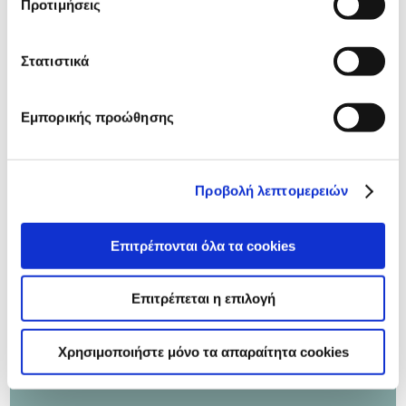
Προτιμήσεις
24/01/2018
Στατιστικά
Επενδύουμε στον άνθρωπο
Η δυναμική της ELBISCO αποδεικνύεται καθημερινά
Εμπορικής προώθησης
μέσα από την καθοδήγηση αξιόλογων στελεχών. Οι
άνθρωποί μας με καινοτόμα και δημιουργική
προσέγγιση είναι έτοιμοι να εξερευνήσουν καθετί
άγνωστο, με σκοπό να ικανοποιήσουν τις ανάγκες του
Προβολή λεπτομερειών
καταναλωτικού κοινού.
Επιτρέπονται όλα τα cookies
Περισσότερα
Επιτρέπεται η επιλογή
Χρησιμοποιήστε μόνο τα απαραίτητα cookies