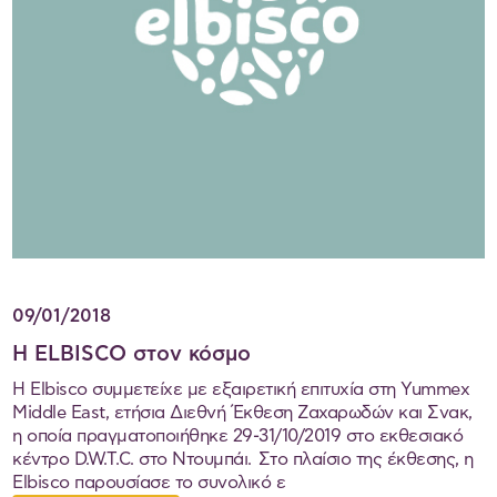
09/01/2018
Η ELBISCO στον κόσμο
Η Elbisco συμμετείχε με εξαιρετική επιτυχία στη Yummex
Middle East, ετήσια Διεθνή Έκθεση Ζαχαρωδών και Σνακ,
η οποία πραγματοποιήθηκε 29-31/10/2019 στο εκθεσιακό
κέντρο D.W.T.C. στο Ντουμπάι. Στο πλαίσιο της έκθεσης, η
Elbisco παρουσίασε το συνολικό ε