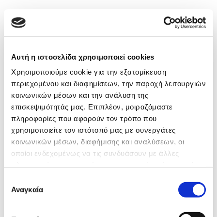
Αυτή η ιστοσελίδα χρησιμοποιεί cookies
Χρησιμοποιούμε cookie για την εξατομίκευση
περιεχομένου και διαφημίσεων, την παροχή λειτουργιών
κοινωνικών μέσων και την ανάλυση της
επισκεψιμότητάς μας. Επιπλέον, μοιραζόμαστε
πληροφορίες που αφορούν τον τρόπο που
χρησιμοποιείτε τον ιστότοπό μας με συνεργάτες
κοινωνικών μέσων, διαφήμισης και αναλύσεων, οι
οποίοι ενδεχομένως να τις συνδυάσουν με άλλες
πληροφορίες που τους έχετε παραχωρήσει ή τις οποίες
έχουν συλλέξει σε σχέση με την από μέρους σας χρήση
Επιλογή
των υπηρεσιών τους.
Αναγκαία
συγκατάθεσης