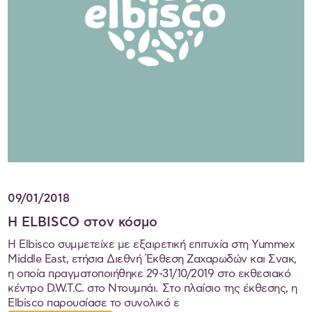
09/01/2018
Η ELBISCO στον κόσμο
Η Elbisco συμμετείχε με εξαιρετική επιτυχία στη Yummex
Middle East, ετήσια Διεθνή Έκθεση Ζαχαρωδών και Σνακ,
η οποία πραγματοποιήθηκε 29-31/10/2019 στο εκθεσιακό
κέντρο D.W.T.C. στο Ντουμπάι. Στο πλαίσιο της έκθεσης, η
Elbisco παρουσίασε το συνολικό ε