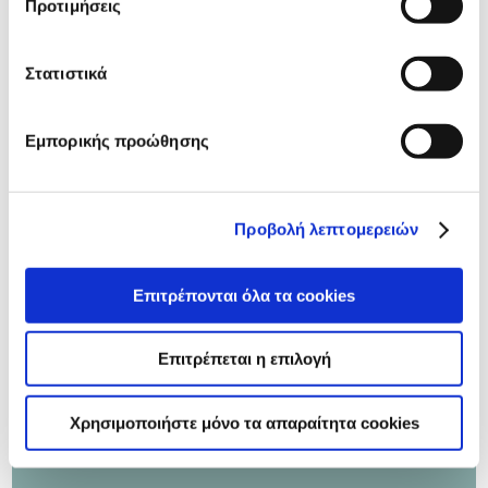
Προτιμήσεις
24/01/2018
Στατιστικά
Επενδύουμε στον άνθρωπο
Η δυναμική της ELBISCO αποδεικνύεται καθημερινά
Εμπορικής προώθησης
μέσα από την καθοδήγηση αξιόλογων στελεχών. Οι
άνθρωποί μας με καινοτόμα και δημιουργική
προσέγγιση είναι έτοιμοι να εξερευνήσουν καθετί
άγνωστο, με σκοπό να ικανοποιήσουν τις ανάγκες του
Προβολή λεπτομερειών
καταναλωτικού κοινού.
Επιτρέπονται όλα τα cookies
Περισσότερα
Επιτρέπεται η επιλογή
Χρησιμοποιήστε μόνο τα απαραίτητα cookies