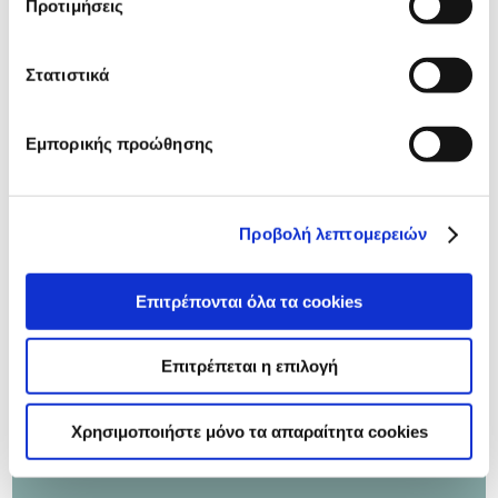
Προτιμήσεις
24/01/2018
Στατιστικά
Επενδύουμε στον άνθρωπο
Η δυναμική της ELBISCO αποδεικνύεται καθημερινά
Εμπορικής προώθησης
μέσα από την καθοδήγηση αξιόλογων στελεχών. Οι
άνθρωποί μας με καινοτόμα και δημιουργική
προσέγγιση είναι έτοιμοι να εξερευνήσουν καθετί
άγνωστο, με σκοπό να ικανοποιήσουν τις ανάγκες του
Προβολή λεπτομερειών
καταναλωτικού κοινού.
Επιτρέπονται όλα τα cookies
Περισσότερα
Επιτρέπεται η επιλογή
Χρησιμοποιήστε μόνο τα απαραίτητα cookies