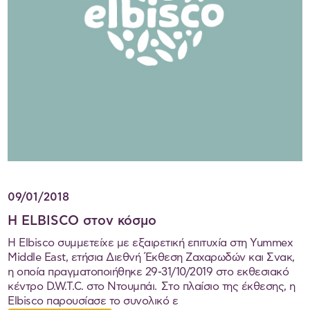
09/01/2018
Η ELBISCO στον κόσμο
Η Elbisco συμμετείχε με εξαιρετική επιτυχία στη Yummex
Middle East, ετήσια Διεθνή Έκθεση Ζαχαρωδών και Σνακ,
η οποία πραγματοποιήθηκε 29-31/10/2019 στο εκθεσιακό
κέντρο D.W.T.C. στο Ντουμπάι. Στο πλαίσιο της έκθεσης, η
Elbisco παρουσίασε το συνολικό ε