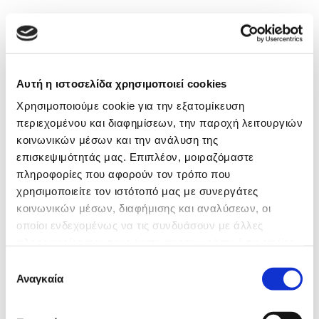
Αυτή η ιστοσελίδα χρησιμοποιεί cookies
Χρησιμοποιούμε cookie για την εξατομίκευση
περιεχομένου και διαφημίσεων, την παροχή λειτουργιών
κοινωνικών μέσων και την ανάλυση της
επισκεψιμότητάς μας. Επιπλέον, μοιραζόμαστε
πληροφορίες που αφορούν τον τρόπο που
χρησιμοποιείτε τον ιστότοπό μας με συνεργάτες
κοινωνικών μέσων, διαφήμισης και αναλύσεων, οι
οποίοι ενδεχομένως να τις συνδυάσουν με άλλες
πληροφορίες που τους έχετε παραχωρήσει ή τις οποίες
έχουν συλλέξει σε σχέση με την από μέρους σας χρήση
Επιλογή
των υπηρεσιών τους.
Αναγκαία
συγκατάθεσης