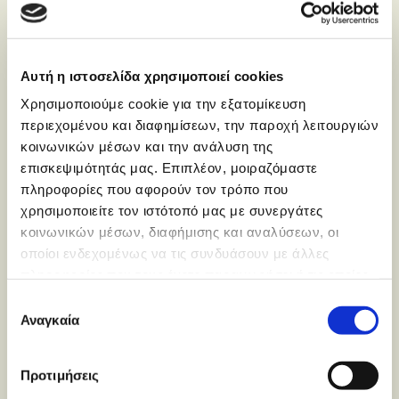
Αυτή η ιστοσελίδα χρησιμοποιεί cookies
Χρησιμοποιούμε cookie για την εξατομίκευση
περιεχομένου και διαφημίσεων, την παροχή λειτουργιών
κοινωνικών μέσων και την ανάλυση της
επισκεψιμότητάς μας. Επιπλέον, μοιραζόμαστε
πληροφορίες που αφορούν τον τρόπο που
χρησιμοποιείτε τον ιστότοπό μας με συνεργάτες
κοινωνικών μέσων, διαφήμισης και αναλύσεων, οι
οποίοι ενδεχομένως να τις συνδυάσουν με άλλες
πληροφορίες που τους έχετε παραχωρήσει ή τις οποίες
έχουν συλλέξει σε σχέση με την από μέρους σας χρήση
Επιλογή
των υπηρεσιών τους.
Αναγκαία
συγκατάθεσης
Προτιμήσεις