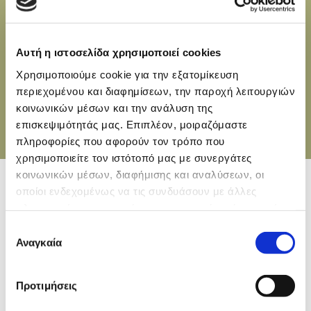
Σάκχαρα g
3,6
Εδώδιμες ίνες g
1,7
Αυτή η ιστοσελίδα χρησιμοποιεί cookies
Πρωτεΐνες g
9,3
Χρησιμοποιούμε cookie για την εξατομίκευση
περιεχομένου και διαφημίσεων, την παροχή λειτουργιών
Αλάτι g
1,5
κοινωνικών μέσων και την ανάλυση της
επισκεψιμότητάς μας. Επιπλέον, μοιραζόμαστε
πληροφορίες που αφορούν τον τρόπο που
χρησιμοποιείτε τον ιστότοπό μας με συνεργάτες
κοινωνικών μέσων, διαφήμισης και αναλύσεων, οι
οποίοι ενδεχομένως να τις συνδυάσουν με άλλες
πληροφορίες που τους έχετε παραχωρήσει ή τις οποίες
Σχετικά προϊόντα
έχουν συλλέξει σε σχέση με την από μέρους σας χρήση
Επιλογή
των υπηρεσιών τους.
Αναγκαία
συγκατάθεσης
Προτιμήσεις