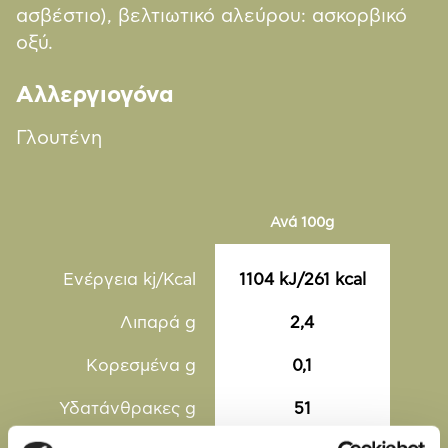
ασβέστιο), βελτιωτικό αλεύρου: ασκορβικό
οξύ.
Αλλεργιογόνα
Γλουτένη
Ανά 100g
Ενέργεια kj/Kcal
1104 kJ/261 kcal
Λιπαρά g
2,4
Kορεσμένα g
0,1
Υδατάνθρακες g
51