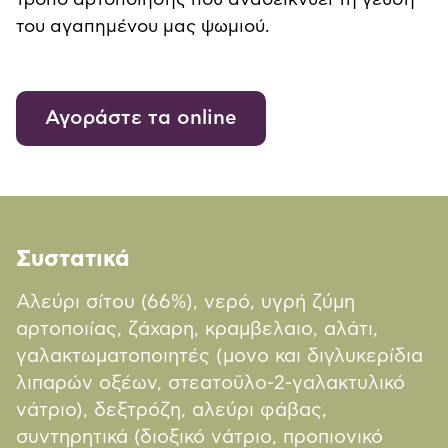
τρόπο αρτοποίησης που αναδεικνύει τη γεύση
του αγαπημένου μας ψωμιού.
Αγοράστε τα online
Συστατικά
Αλεύρι σίτου (66%), νερό, υγρή ζύμη
αρτοποιίας, ζάχαρη, κραμβελαιο, αλάτι,
γαλακτωματοποιητές (μονο και διγλυκερίδια
λιπαρών οξέων, στεατοϋλο-2-γαλακτυλικό
νάτριο), δεξτρόζη, αλεύρι φάβας,
συντηρητικά (διοξικό νάτριο, προπιονικό