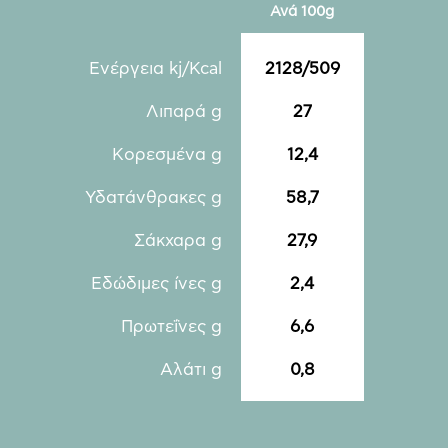
Ανά 100g
Ενέργεια kj/Kcal
2128/509
Λιπαρά g
27
Kορεσμένα g
12,4
Υδατάνθρακες g
58,7
Σάκχαρα g
27,9
Εδώδιμες ίνες g
2,4
Πρωτεΐνες g
6,6
Αλάτι g
0,8