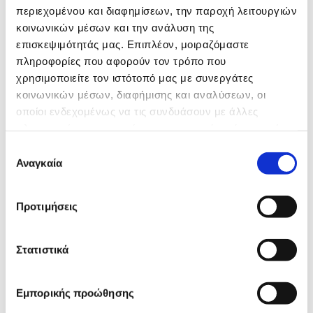
περιεχομένου και διαφημίσεων, την παροχή λειτουργιών
κοινωνικών μέσων και την ανάλυση της
επισκεψιμότητάς μας. Επιπλέον, μοιραζόμαστε
πληροφορίες που αφορούν τον τρόπο που
χρησιμοποιείτε τον ιστότοπό μας με συνεργάτες
κοινωνικών μέσων, διαφήμισης και αναλύσεων, οι
Αλλατίνη Cookie Bites με Κομμάτια
οποίοι ενδεχομένως να τις συνδυάσουν με άλλες
Σοκολάτας
πληροφορίες που τους έχετε παραχωρήσει ή τις οποίες
έχουν συλλέξει σε σχέση με την από μέρους σας χρήση
Επιλογή
των υπηρεσιών τους.
Αναγκαία
συγκατάθεσης
Προτιμήσεις
ΠΡΟΤΕΙΝΟΜΕΝΕΣ ΣΥΝΤΑΓΕΣ
Στατιστικά
Εμπορικής προώθησης