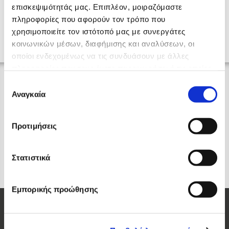
επισκεψιμότητάς μας. Επιπλέον, μοιραζόμαστε
Επόμενο
→
πληροφορίες που αφορούν τον τρόπο που
χρησιμοποιείτε τον ιστότοπό μας με συνεργάτες
κοινωνικών μέσων, διαφήμισης και αναλύσεων, οι
οποίοι ενδεχομένως να τις συνδυάσουν με άλλες
πληροφορίες που τους έχετε παραχωρήσει ή τις οποίες
έχουν συλλέξει σε σχέση με την από μέρους σας χρήση
Επιλογή
των υπηρεσιών τους.
Αναγκαία
συγκατάθεσης
Προτιμήσεις
Στατιστικά
Εμπορικής προώθησης
Οι Μάρκες μας
Elite