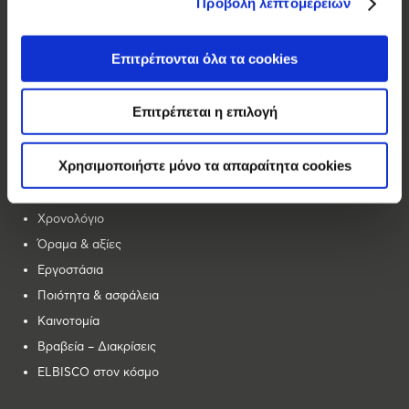
Προβολή λεπτομερειών
Κρίς Κρίς
Αλλατίνη
Επιτρέπονται όλα τα cookies
Βοσινάκη
Forma
Επιτρέπεται η επιλογή
Ας Γνωριστούμε
Χρησιμοποιήστε μόνο τα απαραίτητα cookies
Με μια ματιά
Χρονολόγιο
Όραμα & αξίες
Εργοστάσια
Ποιότητα & ασφάλεια
Καινοτομία
Βραβεία – Διακρίσεις
ELBISCO στον κόσμο