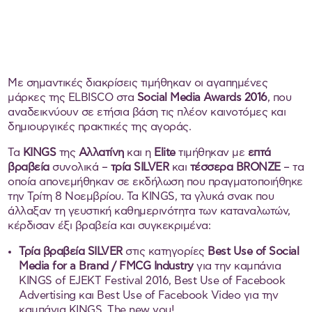
Με σημαντικές διακρίσεις τιμήθηκαν οι αγαπημένες
μάρκες της ELBISCO στα
Social Media Awards 2016
, που
αναδεικνύουν σε ετήσια βάση τις πλέον καινοτόμες και
δημιουργικές πρακτικές της αγοράς.
Τα
KINGS
της
Αλλατίνη
και η
Elite
τιμήθηκαν με
επτά
βραβεία
συνολικά –
τρία SILVER
και
τέσσερα BRONZE
– τα
οποία απονεμήθηκαν σε εκδήλωση που πραγματοποιήθηκε
την Τρίτη 8 Νοεμβρίου. Τα KINGS, τα γλυκά σνακ που
άλλαξαν τη γευστική καθημερινότητα των καταναλωτών,
κέρδισαν έξι βραβεία και συγκεκριμένα:
Τρία βραβεία SILVER
στις κατηγορίες
Best Use of Social
Media for a Brand / FMCG Industry
για την καμπάνια
KINGS of EJEKT Festival 2016, Best Use of Facebook
Advertising και Best Use of Facebook Videο για την
καμπάνια KINGS, The new you!