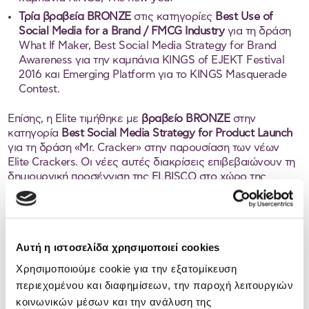
Τρία βραβεία BRONZE
στις κατηγορίες
Best Use of
Social Media for a Brand / FMCG Industry
για τη δράση
What If Maker, Best Social Media Strategy for Brand
Awareness για την καμπάνια KINGS of EJEΚT Festival
2016 και Emerging Platform για το KINGS Masquerade
Contest.
Επίσης, η Elite τιμήθηκε με
βραβείο BRONZE
στην
κατηγορία
Best Social Media Strategy for Product Launch
για τη δράση «Mr. Cracker» στην παρουσίαση των νέων
Elite Crackers. Οι νέες αυτές διακρίσεις επιβεβαιώνουν τη
δημιουργική προσέγγιση της ELBISCO στο χώρο της
ψηφιακής επικοινωνίας, αποτυπώνοντας παράλληλα τη
δέσμευση της εταιρίας για καινοτομία και ποιότητα τόσο
στην παραγωγή όσο και στην επικοινωνία των προϊόντων
της.
Αυτή η ιστοσελίδα χρησιμοποιεί cookies
Χρησιμοποιούμε cookie για την εξατομίκευση
περιεχομένου και διαφημίσεων, την παροχή λειτουργιών
←
Προηγούμενο
κοινωνικών μέσων και την ανάλυση της