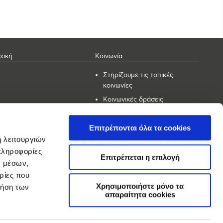
χική
Κοινωνία
Στηρίζουμε τις τοπικές
κοινωνίες
Κοινωνικές δράσεις
Εταιρικός εθελοντισμός
Επιτρέπονται όλα τα cookies
ικοινωνία
Αναζήτηση
ή λειτουργιών
πληροφορίες
Επιτρέπεται η επιλογή
ν μέσων,
ρίες που
Χρησιμοποιήστε μόνο τα
ρήση των
απαραίτητα cookies