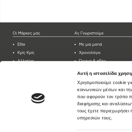
Οι Μάρκες μας
Ας Γνωριστούμε
Elite
Με μια ματιά
Κρίς Κρίς
Χρονολόγιο
Αλλατίνη
Όραμα & αξίες
Βοσινάκη
Εργοστάσια
Αυτή η ιστοσελίδα χρησι
Forma
Ποιότητα & ασφάλεια
Χρησιμοποιούμε cookie γι
Καινοτομία
κοινωνικών μέσων και τη
Βραβεία – Διακρίσεις
που αφορούν τον τρόπο π
ELBISCO στον κόσμο
διαφήμισης και αναλύσεων
τους έχετε παραχωρήσει ή
υπηρεσιών τους.