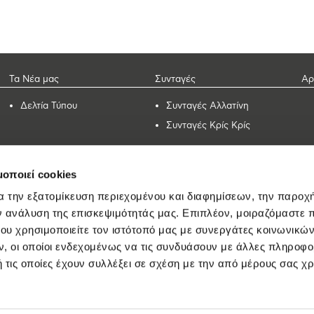
Τα Νέα μας
Συνταγές
Αρ
Δελτία Τύπου
Συνταγές Αλλατίνη
Συνταγές Κρίς Κρίς
μοποιεί cookies
Καριέρα
Εταιρικά Στοιχεία
Επ
α την εξατομίκευση περιεχομένου και διαφημίσεων, την παροχ
ν ανάλυση της επισκεψιμότητάς μας. Επιπλέον, μοιραζόμαστε 
Ταυτίσου μαζί μας
Οικονομικά στοιχεία
ου χρησιμοποιείτε τον ιστότοπό μας με συνεργάτες κοινωνικώ
Εταιρικές πράξεις
Επενδύουμε στον
, οι οποίοι ενδεχομένως να τις συνδυάσουν με άλλες πληροφο
άνθρωπο
Βιώσιμη ανάπτυξη
 τις οποίες έχουν συλλέξει σε σχέση με την από μέρους σας χ