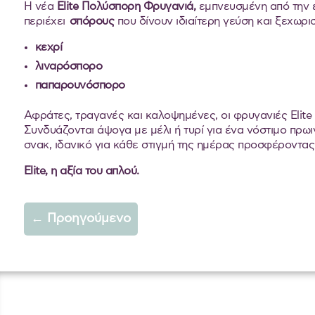
Η νέα
Elite
Πολύσπορη Φρυγανιά,
εμπνευσμένη από την ε
περιέχει
σπόρους
που δίνουν ιδιαίτερη γεύση και ξεχωρι
κεχρί
λιναρόσπορο
παπαρουνόσπορο
Αφράτες, τραγανές και καλοψημένες, οι φρυγανιές Elite 
Συνδυάζονται άψογα με μέλι ή τυρί για ένα νόστιμο πρω
σνακ, ιδανικό για κάθε στιγμή της ημέρας προσφέροντας 
Εlite, η αξία του απλού.
←
Προηγούμενο