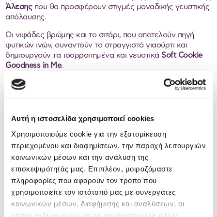
Άλεσης
που θα προσφέρουν στιγμές μοναδικής γευστικής
απόλαυσης.
Οι νιφάδες βρώμης και το σιτάρι, που αποτελούν πηγή
φυτικών ινών, συναντούν το στραγγιστό γιαούρτι και
δημιουργούν τα ισορροπημένα και γευστικά
Soft
Cookie
Goodness
in
Me
.
Τα μαλακά, μεγάλα μπισκότα ΑΛΛΑΤΙΝΗ με γιαούρτι
διατίθενται σε δύο υπέροχες γεύσεις,
πορτοκάλι-σοκολάτα
και
σταφίδες
. Η κάθε συσκευασία περιέχει 4 ατομικά
σακουλάκια του ενός μπισκότου, διατηρώντας έτσι όλη τη
Αυτή η ιστοσελίδα χρησιμοποιεί cookies
γεύση τους μέχρι την κατανάλωσή τους, δίνοντας τη
Χρησιμοποιούμε cookie για την εξατομίκευση
δυνατότητα στους φανατικούς οπαδούς τους να τα
απολαμβάνουν είτε στο πρωινό είτε σαν ένα νόστιμο σνακ
περιεχομένου και διαφημίσεων, την παροχή λειτουργιών
κάθε στιγμή της ημέρας.
κοινωνικών μέσων και την ανάλυση της
επισκεψιμότητάς μας. Επιπλέον, μοιραζόμαστε
Τα νέα
Soft
Cookie
δημητριακών 100% Ολικής Άλεσης
πληροφορίες που αφορούν τον τρόπο που
διατηρούν αναλλοίωτη την
Καλοσύνη
, μία από τις
χρησιμοποιείτε τον ιστότοπό μας με συνεργάτες
διαχρονικές αξίες της μάρκας ΑΛΛΑΤΙΝΗ που βρίσκεται
στη βάση της σύγχρονης ισορροπημένης διατροφής.
κοινωνικών μέσων, διαφήμισης και αναλύσεων, οι
Καλοσύνη για τη μάρκα ΑΛΛΑΤΙΝΗ σημαίνει προϊόντα
οποίοι ενδεχομένως να τις συνδυάσουν με άλλες