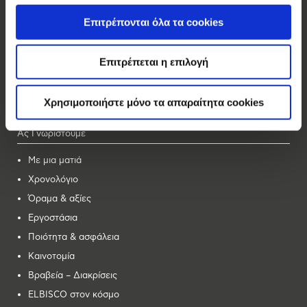
Elite
Επιτρέπονται όλα τα cookies
Κρίς Κρίς
Αλλατίνη
Επιτρέπεται η επιλογή
Βοσινάκη
Forma
Χρησιμοποιήστε μόνο τα απαραίτητα cookies
Ας Γνωριστούμε
Με μια ματιά
Χρονολόγιο
Όραμα & αξίες
Εργοστάσια
Ποιότητα & ασφάλεια
Καινοτομία
Βραβεία – Διακρίσεις
ELBISCO στον κόσμο