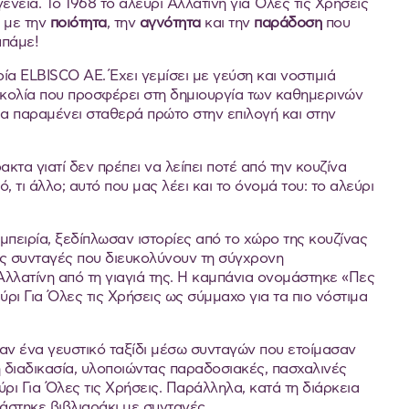
ένεια. Το 1968 το αλεύρι Αλλατίνη για Όλες τις Χρήσεις
η με την
ποιότητα
, την
αγνότητα
και την
παράδοση
που
απάμε!
ία ELBISCO AE. Έχει γεμίσει με γεύση και νοστιμιά
 ευκολία που προσφέρει στη δημιουργία των καθημερινών
ρα παραμένει σταθερά πρώτο στην επιλογή και στην
κτα γιατί δεν πρέπει να λείπει ποτέ από την κουζίνα
τι άλλο; αυτό που μας λέει και το όνομά του: το αλεύρι
εμπειρία, ξεδίπλωσαν ιστορίες από το χώρο της κουζίνας
πες συνταγές που διευκολύνουν τη σύγχρονη
Αλλατίνη από τη γιαγιά της. Η καμπάνια ονομάστηκε «Πες
ύρι Για Όλες τις Χρήσεις ως σύμμαχο για τα πιο νόστιμα
ησαν ένα γευστικό ταξίδι μέσω συνταγών που ετοίμασαν
 διαδικασία, υλοποιώντας παραδοσιακές, πασχαλινές
ρι Για Όλες τις Χρήσεις. Παράλληλα, κατά τη διάρκεια
άστηκε βιβλιαράκι με συνταγές.