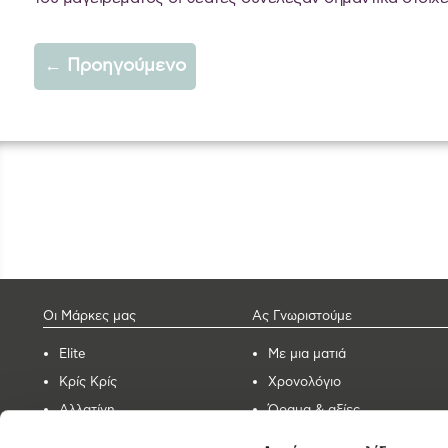
←
Προηγούμενο
Οι Μάρκες μας
Ας Γνωριστούμε
Elite
Με μια ματιά
Κρίς Κρίς
Χρονολόγιο
Αλλατίνη
Όραμα & αξίες
Βοσινάκη
Εργοστάσια