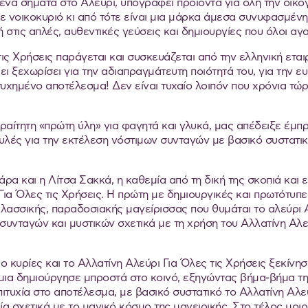
ένα σήματα στο Αλεύρι, υπογράφει προϊόντα για όλη την οικογ
θε νοικοκυριό κι από τότε είναι μια μάρκα άμεσα συνυφασμέν
 στις απλές, αυθεντικές γεύσεις και δημιουργίες που όλοι αγ
ις Χρήσεις παράγεται και συσκευάζεται από την ελληνική εταιρ
ει ξεχωρίσει για την αδιαπραγμάτευτη ποιότητά του, για την
υχημένο αποτέλεσμα! Δεν είναι τυχαίο λοιπόν που χρόνια τώ
αραίτητη «πρώτη ύλη» για φαγητά και γλυκά, μας απέδειξε έμπρα
ές για την εκτέλεση νόστιμων συνταγών με βασικό συστατικό, 
άρα και η Λίτσα Σακκά, η καθεμία από τη δική της σκοπιά και 
 Για Όλες τις Χρήσεις. Η πρώτη με δημιουργικές και πρωτότυ
κλασσικής, παραδοσιακής μαγείρισσας που θυμάται το αλεύρι 
 συνταγών και μυστικών σχετικά με τη χρήση του Αλλατίνη Αλε
ο κυρίες και το Αλλατίνη Αλεύρι Για Όλες τις Χρήσεις ξεκίν
 μια δημιούργησε μπροστά στο κοινό, εξηγώντας βήμα-βήμα τη
ιτυχία στο αποτέλεσμα, με βασικό συστατικό το Αλλατίνη Αλεύ
α σχετικά με το μαγικό κόσμο της μαγειρικής. Στο τέλος μοιρ