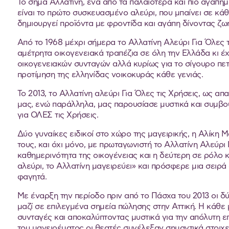
Το σήμα Αλλατίνη, ένα από τα παλαιότερα και πιο αγαπημ
είναι το πρώτο συσκευασμένο αλεύρι, που μπαίνει σε κά
δημιουργεί προϊόντα με φροντίδα και αγάπη δίνοντας ζωή
Από το 1968 μέχρι σήμερα το Αλλατίνη Αλεύρι Για Όλες τ
αμέτρητα οικογενειακά τραπέζια σε όλη την Ελλάδα κι έχ
οικογενειακών συνταγών αλλά κυρίως για το σίγουρο πετ
προτίμηση της ελληνίδας νοικοκυράς κάθε γενιάς.
Το 2013, το Αλλατίνη αλεύρι Για Όλες τις Χρήσεις, ως απ
μας, ενώ παράλληλα, μας παρουσίασε μυστικά και συμβουλ
για ΟΛΕΣ τις Χρήσεις.
Δύο γυναίκες ειδικοί στο χώρο της μαγειρικής, η Αλίκη Μ
τους, και όχι μόνο, με πρωταγωνιστή το Αλλατίνη Αλεύρι
καθημερινότητα της οικογένειας και η δεύτερη σε ρόλο 
αλεύρι, το Αλλατίνη μαγειρεύει» και πρόσφερε μια σειρά
φαγητά.
Με έναρξη την περίοδο πριν από το Πάσχα του 2013 οι δύ
μαζί σε επιλεγμένα σημεία πώλησης στην Αττική. Η κάθε
συνταγές και αποκαλύπτοντας μυστικά για την απόλυτη επ
του μαγειρέματος οι θεατές συνέλεξαν σημαντικά στοιχεί