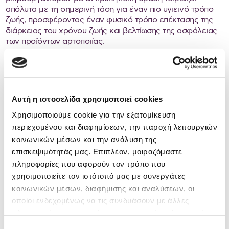
απόλυτα με τη σημερινή τάση για έναν πιο υγιεινό τρόπο
ζωής, προσφέροντας έναν φυσικό τρόπο επέκτασης της
διάρκειας του χρόνου ζωής και βελτίωσης της ασφάλειας
των προϊόντων αρτοποιίας.
Η προσθήκη μικροοργανισμών σε ελληνικά προϊόντα
αρτοποιίας ως εναρκτήριες ή συμπληρωματικές
Αυτή η ιστοσελίδα χρησιμοποιεί cookies
καλλιέργειες, οι οποίες εκτός από το τεχνολογικό
ενδιαφέρον της ανάπτυξης των ιδιαίτερων
Χρησιμοποιούμε cookie για την εξατομίκευση
οργανοληπτικών χαρακτηριστικών των προϊόντων
περιεχομένου και διαφημίσεων, την παροχή λειτουργιών
προσφέρουν προστασία έναντι της ανάπτυξης μυκήτων,
κοινωνικών μέσων και την ανάλυση της
δεν έχει εφαρμοστεί σε εμπορική κλίμακα.
επισκεψιμότητάς μας. Επιπλέον, μοιραζόμαστε
πληροφορίες που αφορούν τον τρόπο που
χρησιμοποιείτε τον ιστότοπό μας με συνεργάτες
Επομένως, το αντικείμενο του έργου είναι να απομονώσει
κοινωνικών μέσων, διαφήμισης και αναλύσεων, οι
και να αξιοποιήσει τη μικροχλωρίδα ελληνικών
οποίοι ενδεχομένως να τις συνδυάσουν με άλλες
παραδοσιακών προζυμιών για την παραγωγή νέων
πληροφορίες που τους έχετε παραχωρήσει ή τις οποίες
προϊόντων αρτοποιίας με βελτιωμένα οργανοληπτικά
χαρακτηριστικά και μεγαλύτερη διάρκεια χρόνου ζωής, με
έχουν συλλέξει σε σχέση με την από μέρους σας χρήση
Επιλογή