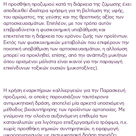
Η προσθήκη προζυμιού κατά τη διάρκεια της ζύμωσης έχει
αποδειχθεί ιδιαίτερα χρήσιμη για τη βελτίωση της υφής,
του αρώματος, της γεύσης και της θρεπτικής αξίας των
αρτοσκευασμάτων. Επιπλέον, με τον τρόπο αυτόν
επιβραδύνεται η φυσικοχημική υποβάθμιση και
επεκτείνεται η διάρκεια του χρόνου ζωής των προϊόντων.
Εκτός των φυσικοχημικών μεταβολών που επιφέρουν την
ποιοτική υποβάθμιση των αρτοσκευασμάτων, η αλλοίωση
μπορεί να προκληθεί, επίσης, από την ανάπτυξη μυκήτων
όπου ορισμένοι μάλιστα είναι ικανοί για την παραγωγή
επικίνδυνων τοξικών ουσιών (μυκοτοξίνες).
Η χρήση εναρκτήριων καλλιεργειών για την Παρασκευή
προζυμιού, οι οποίες παρουσιάζουν ταυτόχρονα
αντιμυκητιακή δράση, αποτελεί μία αρκετά υποσχόμενη
μέθοδος βιοσυντήρησης των προϊόντων αρτοποιίας. Με
γνώμονα την ολοένα αυξανόμενη επιθυμία των
καταναλωτών για λιγότερο επεξεργασμένα τρόφιμα, π.χ.
χωρίς προσθήκη χημικών συντηρητικών, η εφαρμογή
μικροοργανισμών με αντιμυκητιακή δράση ταιριάζει