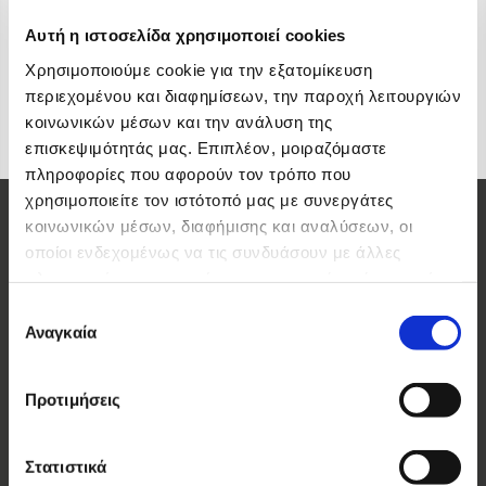
Αυτή η ιστοσελίδα χρησιμοποιεί cookies
Χρησιμοποιούμε cookie για την εξατομίκευση
περιεχομένου και διαφημίσεων, την παροχή λειτουργιών
κοινωνικών μέσων και την ανάλυση της
επισκεψιμότητάς μας. Επιπλέον, μοιραζόμαστε
πληροφορίες που αφορούν τον τρόπο που
χρησιμοποιείτε τον ιστότοπό μας με συνεργάτες
Οι Μάρκες μας
κοινωνικών μέσων, διαφήμισης και αναλύσεων, οι
οποίοι ενδεχομένως να τις συνδυάσουν με άλλες
Elite
πληροφορίες που τους έχετε παραχωρήσει ή τις οποίες
Κρίς Κρίς
έχουν συλλέξει σε σχέση με την από μέρους σας χρήση
Επιλογή
Αλλατίνη
των υπηρεσιών τους.
Αναγκαία
συγκατάθεσης
Βοσινάκη
Forma
Προτιμήσεις
Ας Γνωριστούμε
Στατιστικά