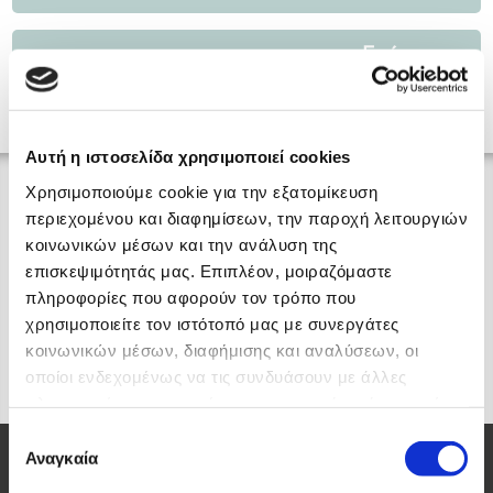
Επόμενο
→
Αυτή η ιστοσελίδα χρησιμοποιεί cookies
Χρησιμοποιούμε cookie για την εξατομίκευση
περιεχομένου και διαφημίσεων, την παροχή λειτουργιών
κοινωνικών μέσων και την ανάλυση της
επισκεψιμότητάς μας. Επιπλέον, μοιραζόμαστε
πληροφορίες που αφορούν τον τρόπο που
χρησιμοποιείτε τον ιστότοπό μας με συνεργάτες
κοινωνικών μέσων, διαφήμισης και αναλύσεων, οι
οποίοι ενδεχομένως να τις συνδυάσουν με άλλες
πληροφορίες που τους έχετε παραχωρήσει ή τις οποίες
έχουν συλλέξει σε σχέση με την από μέρους σας χρήση
Επιλογή
των υπηρεσιών τους.
Αναγκαία
συγκατάθεσης
Οι Μάρκες μας