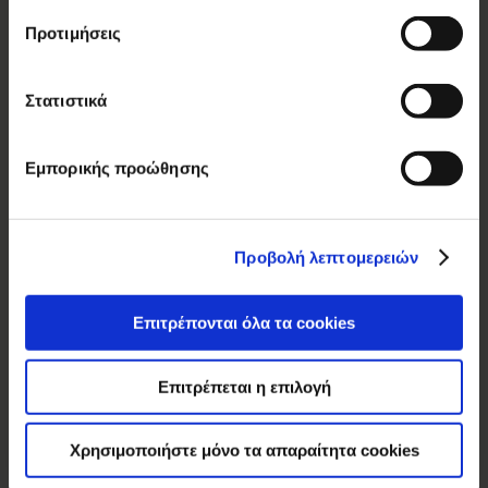
Elite
Προτιμήσεις
Κρίς Κρίς
Αλλατίνη
Στατιστικά
Βοσινάκη
Forma
Εμπορικής προώθησης
Ας Γνωριστούμε
Με μια ματιά
Προβολή λεπτομερειών
Χρονολόγιο
Όραμα & αξίες
Επιτρέπονται όλα τα cookies
Εργοστάσια
Ποιότητα & ασφάλεια
Επιτρέπεται η επιλογή
Καινοτομία
Βραβεία – Διακρίσεις
Χρησιμοποιήστε μόνο τα απαραίτητα cookies
ELBISCO στον κόσμο